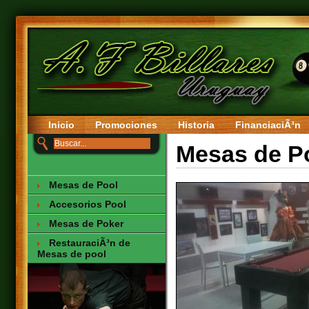
Inicio
Promociones
Historia
FinanciaciÃ³n
Mesas de P
Mesas de Pool
Accesorios Pool
Mesas de Poker
RestauraciÃ³n de
Mesas de pool