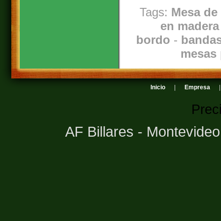
Tags:
Mesa de 
en madera 
bordo
-
bandas
mesas 
Inicio
|
Empresa
Prec
AF Billares - Montevide