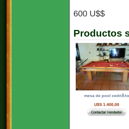
600 U$$
Productos s
mesa de pool cedriÃ±
U$S 1.400,00