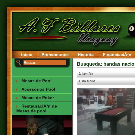
Inicio
Promociones
Historia
FinanciaciÃ³n
Busqueda: bandas nacio
1 item(s)
Mesas de Pool
Lista
Grilla
Accesorios Pool
Mesas de Poker
RestauraciÃ³n de
Mesas de pool