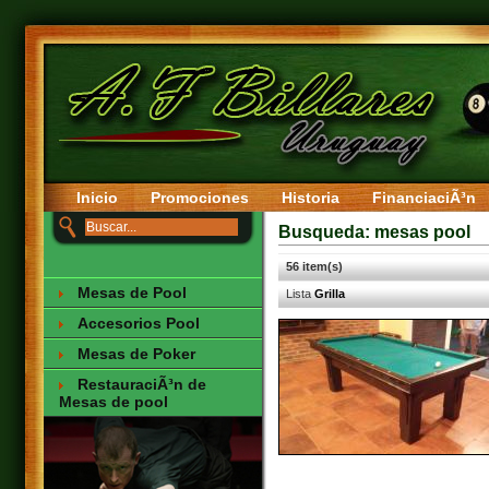
Inicio
Promociones
Historia
FinanciaciÃ³n
Busqueda: mesas pool
56 item(s)
Mesas de Pool
Lista
Grilla
Accesorios Pool
Mesas de Poker
RestauraciÃ³n de
Mesas de pool