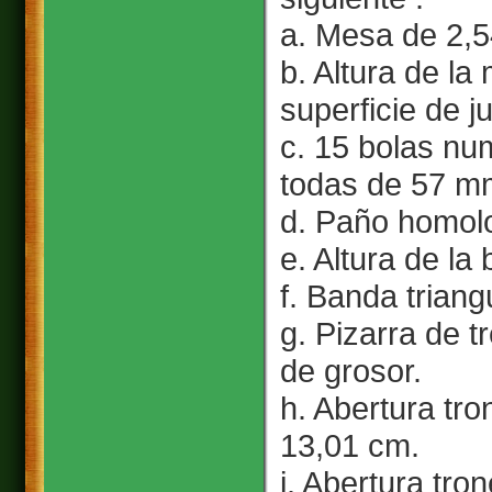
a. Mesa de 2,5
b. Altura de la
superficie de j
c. 15 bolas num
todas de 57 m
d. Paño homolo
e. Altura de l
f. Banda triangu
g. Pizarra de 
de grosor.
h. Abertura tro
13,01 cm.
i. Abertura tro