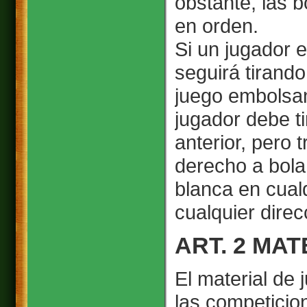
obstante, las 
en orden.
Si un jugador e
seguirá tirando
juego embolsand
jugador debe ti
anterior, pero t
derecho a bola
blanca en cualq
cualquier direc
ART. 2 MA
El material de 
las competicio