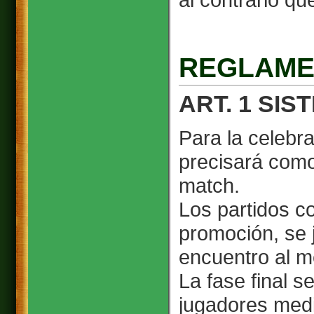
REGLAME
ART. 1 SI
Para la celebr
precisará como
match.
Los partidos c
promoción, se 
encuentro al me
La fase final s
jugadores media