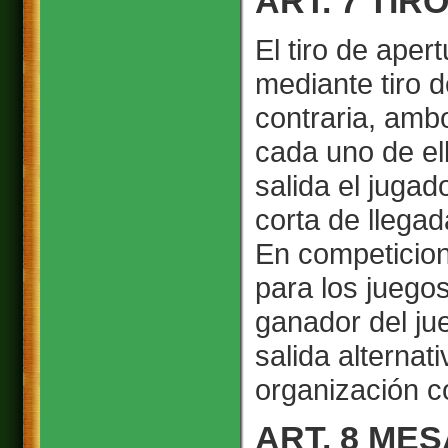
ART. 7 TI
El tiro de ape
mediante tiro 
contraria, ambo
cada uno de el
salida el juga
corta de llegad
En competicion
para los juegos
ganador del jue
salida alternati
organización c
ART. 8 ME