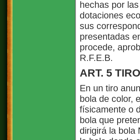
hechas por las 
dotaciones ec
sus correspond
presentadas en
procede, aprob
R.F.E.B.
ART. 5 TI
En un tiro anun
bola de color, 
físicamente o d
bola que prete
dirigirá la bol