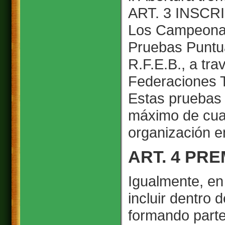
ART. 3 INSC
Los Campeonat
Pruebas Puntua
R.F.E.B., a tr
Federaciones Te
Estas pruebas 
máximo de cuat
organización en
ART. 4 PRE
Igualmente, en
incluir dentro 
formando parte