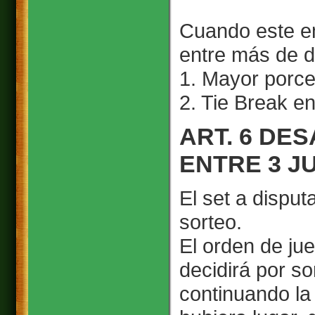
Cuando este e
entre más de do
1. Mayor porce
2. Tie Break en
ART. 6 DE
ENTRE 3 
El set a disput
sorteo.
El orden de ju
decidirá por s
continuando la 