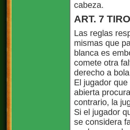
cabeza.
ART. 7 TI
Las reglas resp
mismas que para
blanca es embo
comete otra fa
derecho a bola
El jugador que
abierta procura
contrario, la j
Si el jugador 
se considera fa