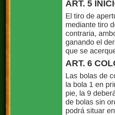
ART. 5 INI
El tiro de ape
mediante tiro 
contraria, ambo
ganando el der
que se acerque
ART. 6 CO
Las bolas de c
la bola 1 en pr
pie, la 9 deber
de bolas sin or
podrá situar en