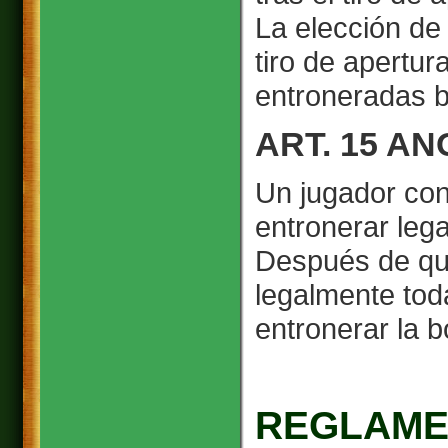
La elección de
tiro de apertur
entroneradas b
ART. 15 A
Un jugador con
entronerar leg
Después de qu
legalmente tod
entronerar la b
REGLAME