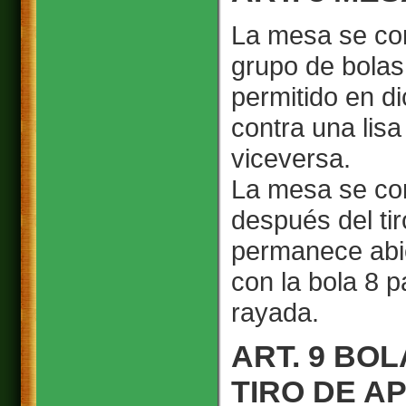
La mesa se con
grupo de bolas
permitido en di
contra una lis
viceversa.
La mesa se con
después del ti
permanece abie
con la bola 8 p
rayada.
ART. 9 BO
TIRO DE A