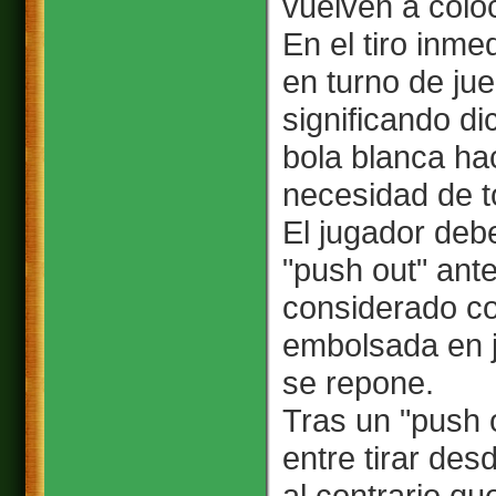
vuelven a coloca
En el tiro inme
en turno de ju
significando di
bola blanca ha
necesidad de t
El jugador deb
"push out" ante
considerado co
embolsada en j
se repone.
Tras un "push o
entre tirar desd
al contrario qu