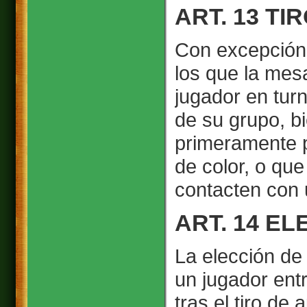
ART. 13 TI
Con excepción 
los que la mes
jugador en tur
de su grupo, b
primeramente p
de color, o que
contacten con
ART. 14 E
La elección de
un jugador ent
tras el tiro de 