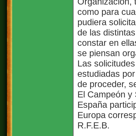
Organización,
como para cual
pudiera solicita
de las distinta
constar en ell
se piensan org
Las solicitude
estudiadas por
de proceder, s
El Campeón y
España partici
Europa corresp
R.F.E.B.