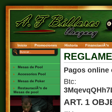
Inicio
Promociones
Historia
FinanciaciÃ³n
REGLAME
Mesas de Pool
Pagos online 
Accesorios Pool
Btc:
Mesas de Poker
3MqevqQHh7
RestauraciÃ³n de
Mesas de pool
ART. 1 OB