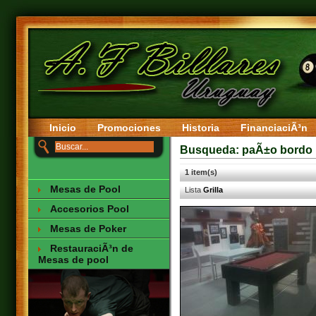
Inicio
Promociones
Historia
FinanciaciÃ³n
Busqueda: paÃ±o bordo
1 item(s)
Mesas de Pool
Lista
Grilla
Accesorios Pool
Mesas de Poker
RestauraciÃ³n de
Mesas de pool