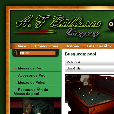
Inicio
Promociones
Historia
FinanciaciÃ³n
Busqueda: pool
75 item(s)
Mesas de Pool
Lista
Grilla
Accesorios Pool
Mesas de Poker
RestauraciÃ³n de
Mesas de pool