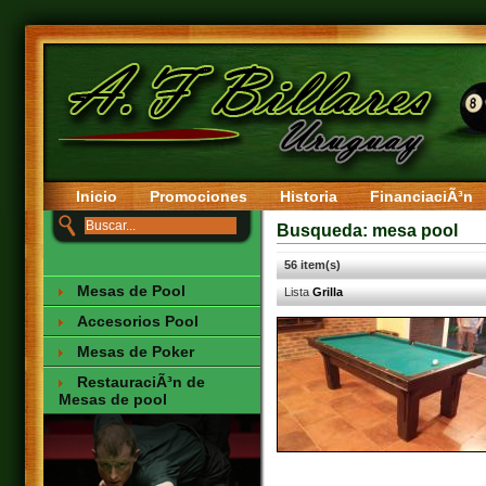
Inicio
Promociones
Historia
FinanciaciÃ³n
Busqueda: mesa pool
56 item(s)
Mesas de Pool
Lista
Grilla
Accesorios Pool
Mesas de Poker
RestauraciÃ³n de
Mesas de pool