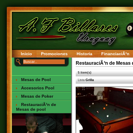
Inicio
Promociones
Historia
FinanciaciÃ³n
RestauraciÃ³n de Mesas 
5 item(s)
Mesas de Pool
Lista
Grilla
Accesorios Pool
Mesas de Poker
RestauraciÃ³n de
Mesas de pool