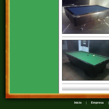
Inicio
|
Empresa