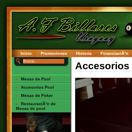
Inicio
Promociones
Historia
FinanciaciÃ³n
Accesorios
Mesas de Pool
Accesorios Pool
Mesas de Poker
RestauraciÃ³n de
Mesas de pool