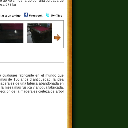
e de 45 cm de largo por una pulgada de
esa 578 kg
iar a un amigo
Facebook
TwitThis
a cualquier fabricante en el mundo que
e mas de 150 años d antigüedad, la idea
a madera es de una fabrica abandonada en
la mesa mas rustica y antigua fabricada,
fección de la madera es corteza de árbol