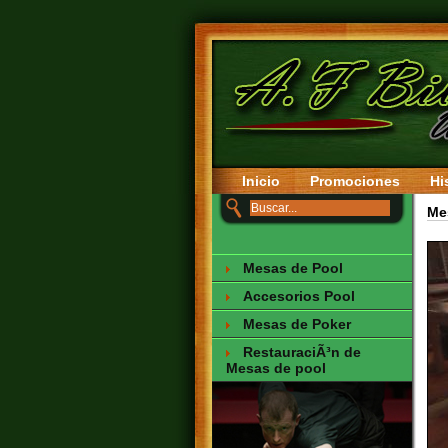
Inicio
Promociones
Hi
Me
Mesas de Pool
Accesorios Pool
Mesas de Poker
RestauraciÃ³n de
Mesas de pool