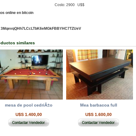
osto: 2900 U$$
os online en bitcoin
:
3MqevqQHh7LCcLTbK6eMGkFBBYHC7TZUeV
oductos similares
mesa de pool cedriÃ±o
Mea barbacoa full
U$S 1.400,00
U$S 1.600,00