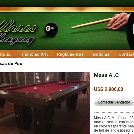
storia
FinanciaciÃ³n
Reglamentos
Noticias
Contac
sas de Pool
Mesa A .C
U$S 2.900,00
Mesa A.C Medidas : 23
maciza rustica con bul
en color trasparente ba
de hdf de alto espesor 3