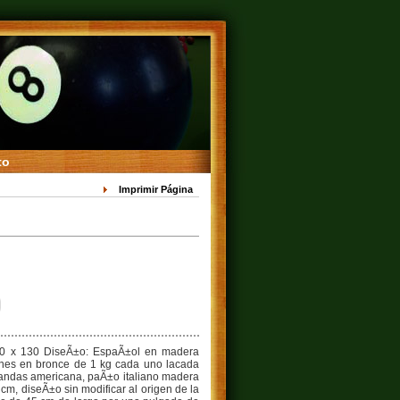
to
Imprimir Página
0 x 130 DiseÃ±o: EspaÃ±ol en madera
ones en bronce de 1 kg cada uno lacada
randas americana, paÃ±o italiano madera
 cm, diseÃ±o sin modificar al origen de la