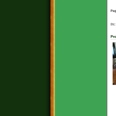
C
Pag
Btc
Pr