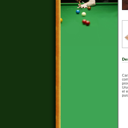
De
Car
com
pro
Uru
el 
pur