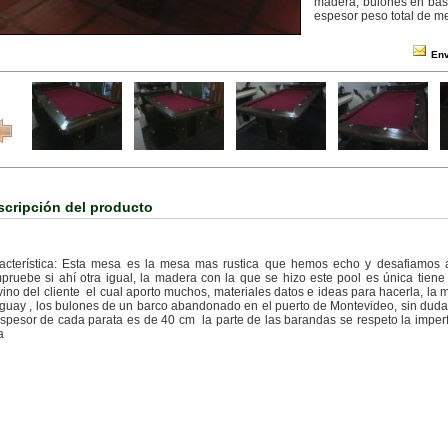
madera, bulones en bas
espesor peso total de m
Env
scripción del producto
acterística: Esta mesa es la mesa mas rustica que hemos echo y desafiamos 
pruebe si ahí otra igual, la madera con la que se hizo este pool es única tien
vino del cliente el cual aporto muchos, materiales datos e ideas para hacerla, l
guay , los bulones de un barco abandonado en el puerto de Montevideo, sin duda 
espesor de cada parata es de
40 cm
la parte de las barandas se respeto la imper
a