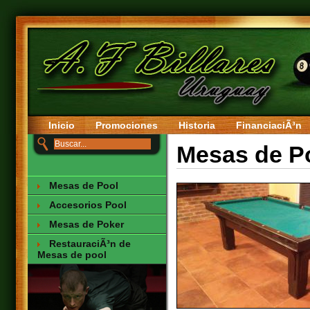
Inicio
Promociones
Historia
FinanciaciÃ³n
Mesas de P
Mesas de Pool
Accesorios Pool
Mesas de Poker
RestauraciÃ³n de
Mesas de pool