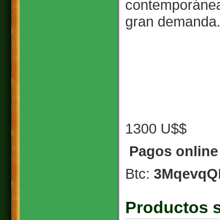
contemporánea
gran demanda
1300 U$$
Pagos online 
Btc:
3MqevqQ
Productos s