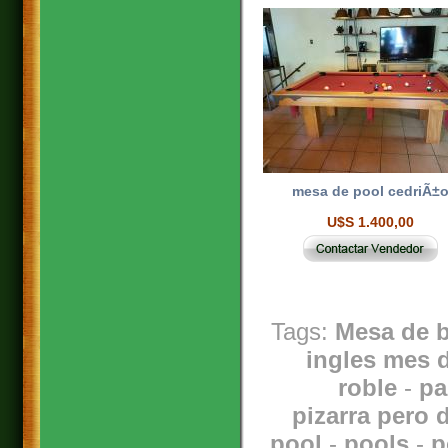
mesa de pool cedriÃ±
U$S 1.400,00
Tags:
Mesa de b
ingles mes 
roble
-
pa
pizarra pero d
pool
-
pools
-
p