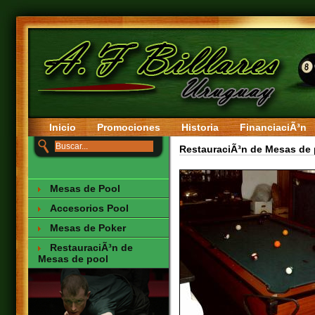
Inicio
Promociones
Historia
FinanciaciÃ³n
RestauraciÃ³n de Mesas de
Mesas de Pool
Accesorios Pool
Mesas de Poker
RestauraciÃ³n de
Mesas de pool