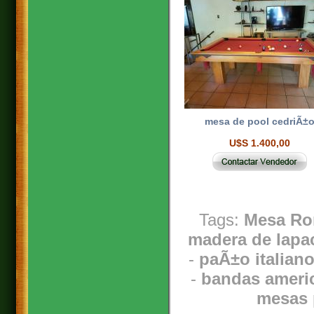
mesa de pool cedriÃ±
U$S 1.400,00
Tags:
Mesa Rom
madera de lapac
-
paÃ±o italiano
-
bandas ameri
mesas 