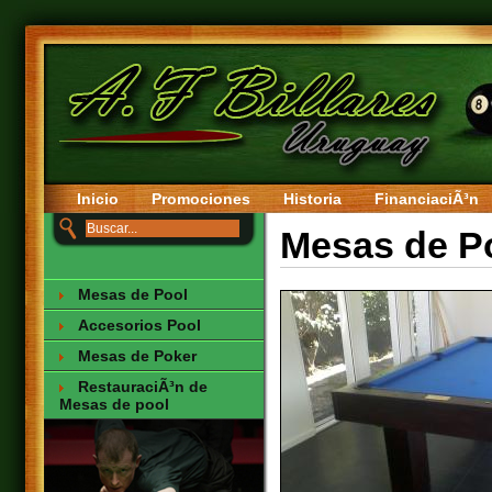
Inicio
Promociones
Historia
FinanciaciÃ³n
Mesas de P
Mesas de Pool
Accesorios Pool
Mesas de Poker
RestauraciÃ³n de
Mesas de pool