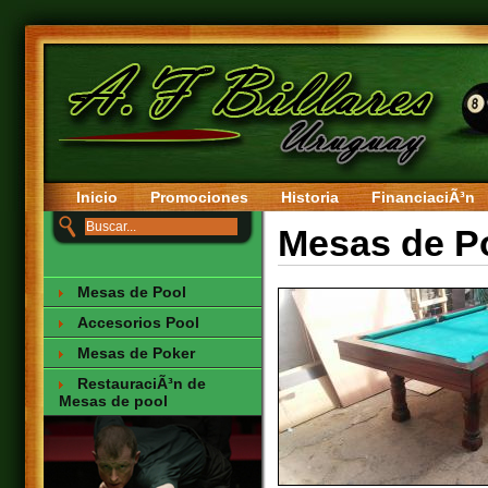
Inicio
Promociones
Historia
FinanciaciÃ³n
Mesas de P
Mesas de Pool
Accesorios Pool
Mesas de Poker
RestauraciÃ³n de
Mesas de pool