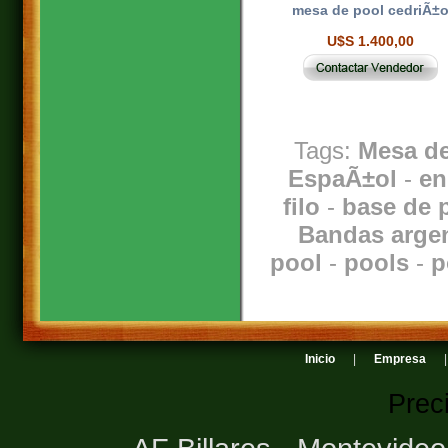
mesa de pool cedriÃ±
U$S 1.400,00
Tags:
Mesa de
EspaÃ±ol
-
en
filo
-
base de 
Bandas argen
pool
-
pools
-
p
Inicio
|
Empresa
Prec