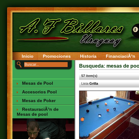
Inicio
Promociones
Historia
FinanciaciÃ³n
Busqueda: mesas de poo
57 item(s)
Mesas de Pool
Lista
Grilla
Accesorios Pool
Mesas de Poker
RestauraciÃ³n de
Mesas de pool