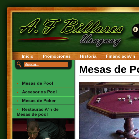
Inicio
Promociones
Historia
FinanciaciÃ³n
Mesas de P
Mesas de Pool
Accesorios Pool
Mesas de Poker
RestauraciÃ³n de
Mesas de pool