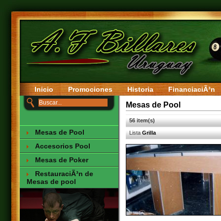
Inicio
Promociones
Historia
FinanciaciÃ³n
Mesas de Pool
56 item(s)
Mesas de Pool
Lista
Grilla
Accesorios Pool
Mesas de Poker
RestauraciÃ³n de
Mesas de pool