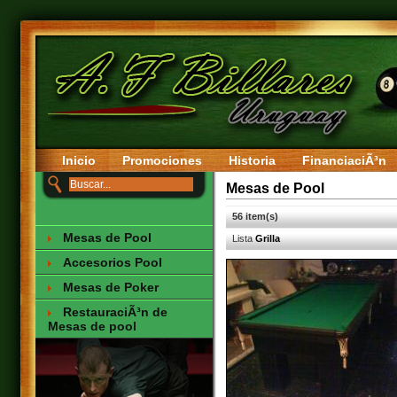
Inicio
Promociones
Historia
FinanciaciÃ³n
Mesas de Pool
56 item(s)
Mesas de Pool
Lista
Grilla
Accesorios Pool
Mesas de Poker
RestauraciÃ³n de
Mesas de pool