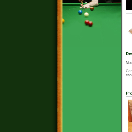
De
Med
Car
esp
Pr