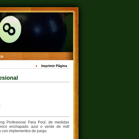
to
Imprimir Página
esional
Pong Profesional Para Pool, de medidas
inico enchapado azul o verde de mdf
 con implementos de juego.