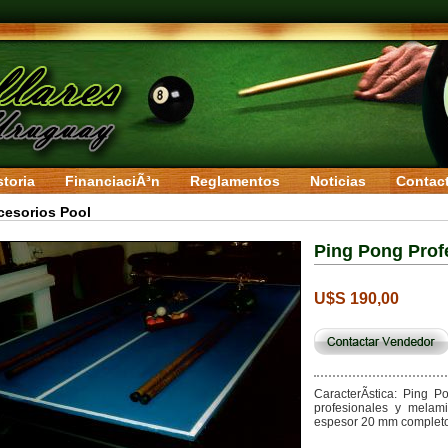
storia
FinanciaciÃ³n
Reglamentos
Noticias
Contac
cesorios Pool
Ping Pong Prof
U$S 190,00
CaracterÃ­stica: Ping 
profesionales y melam
espesor 20 mm completo