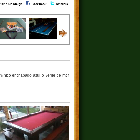
iar a un amigo
Facebook
TwitThis
laminico enchapado azul o verde de mdf