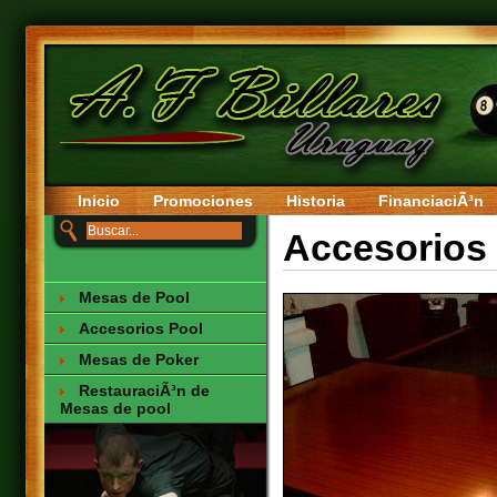
Inicio
Promociones
Historia
FinanciaciÃ³n
Accesorios
Mesas de Pool
Accesorios Pool
Mesas de Poker
RestauraciÃ³n de
Mesas de pool