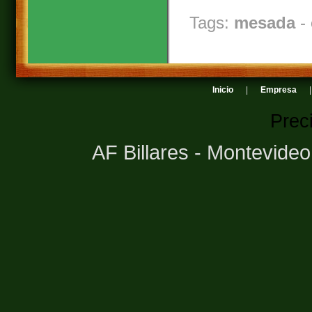
Tags:
mesada
-
Inicio
|
Empresa
Prec
AF Billares - Montevide