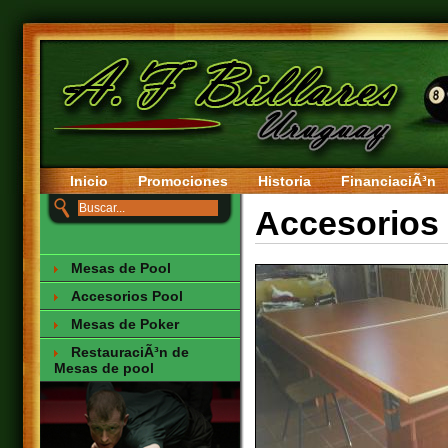
Inicio
Promociones
Historia
FinanciaciÃ³n
Accesorios
Mesas de Pool
Accesorios Pool
Mesas de Poker
RestauraciÃ³n de
Mesas de pool