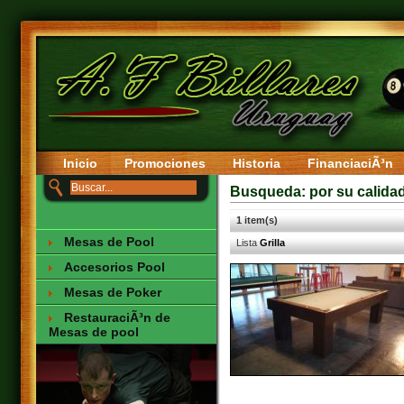
Inicio
Promociones
Historia
FinanciaciÃ³n
Busqueda: por su calida
1 item(s)
Mesas de Pool
Lista
Grilla
Accesorios Pool
Mesas de Poker
RestauraciÃ³n de
Mesas de pool