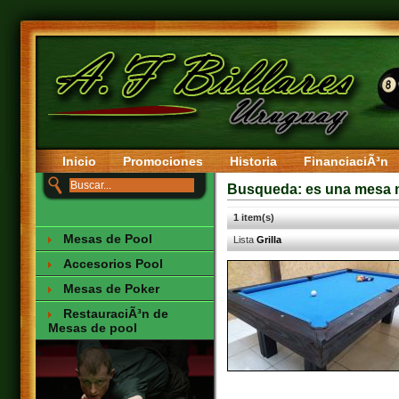
Inicio
Promociones
Historia
FinanciaciÃ³n
Busqueda: es una mesa m
1 item(s)
Mesas de Pool
Lista
Grilla
Accesorios Pool
Mesas de Poker
RestauraciÃ³n de
Mesas de pool