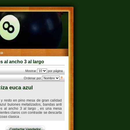
to
 al ancho 3 al largo
Mostrar
por página
Ordenar por
iza euca azul
y resto en pino mesa de gran calidad
zul bulones metalizados, bandas anti
es al ancho 3 al largo , es una mesa
ientes claros con contraste se descarta
coas clasica .