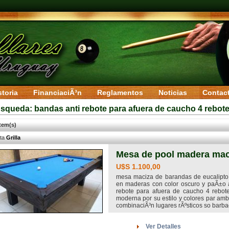
storia
FinanciaciÃ³n
Reglamentos
Noticias
Contac
squeda: bandas anti rebote para afuera de caucho 4 rebotes
item(s)
sta
Grilla
Mesa de pool madera mac
U$S 1.100,00
mesa maciza de barandas de eucalipto 
en maderas con color oscuro y paÃ±o a
rebote para afuera de caucho 4 rebot
moderna por su estilo y colores par amb
combinaciÃ³n lugares rÃºsticos so barba
Ver Detalles