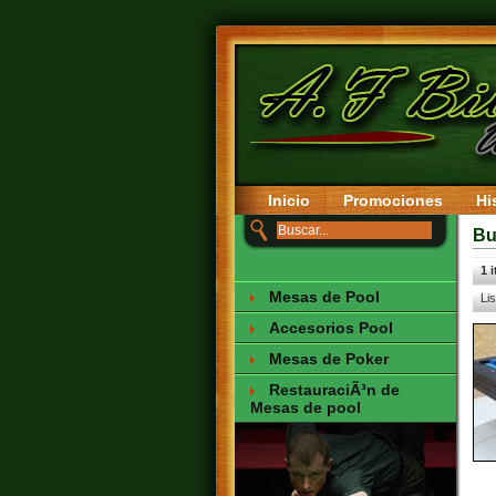
Inicio
Promociones
Hi
Bu
1 
Mesas de Pool
Li
Accesorios Pool
Mesas de Poker
RestauraciÃ³n de
Mesas de pool