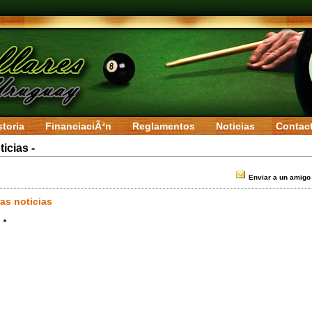
storia
FinanciaciÃ³n
Reglamentos
Noticias
Contac
ticias
-
Enviar a un amigo
as noticias