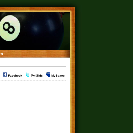
to
Facebook
TwitThis
MySpace