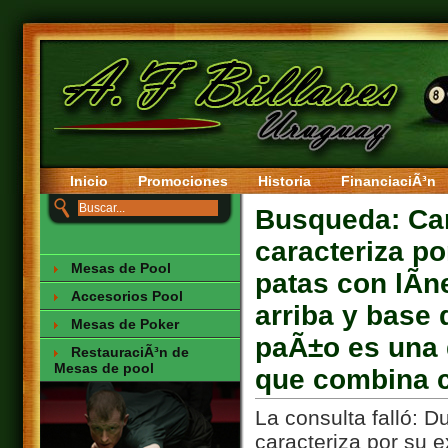
Inicio
Promociones
Historia
FinanciaciÃ³n
Busqueda: Car
caracteriza po
Mesas de Pool
patas con lÃ­n
Accesorios Pool
arriba y base
Mesas de Poker
paÃ±o es una 
RestauraciÃ³n de
Mesas de pool
que combina c
La consulta falló: D
caracteriza por su 